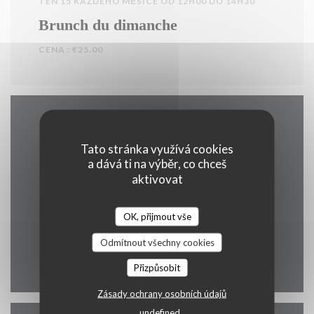
TEN 15 KAŽDÉHO MĚSÍCE OD 12H00 DO 14H30
Brunch du dimanche
CENA : €25.00
Mapa a kontakt
Tato stránka využívá cookies
a dává ti na výběr, co chceš
aktivovat
((otevře se v n
31 quai Bonaparte 06500 Menton
OK, přijmout vše
06 40 65 07 92
Odmítnout všechny cookies
Facebook ((otevře se v novém o
Instagram ((otevře se v n
Přizpůsobit
Zásady ochrany osobních údajů
undefined