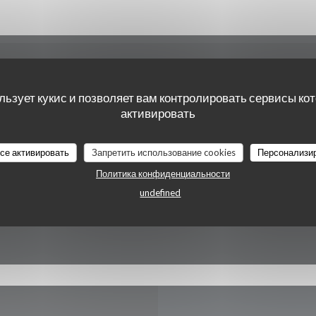
Карта и контакты
льзует кукис и позволяет вам контролировать сервисы ко
активировать
все активировать
Запретить использование cookies
Персонализи
((открывается 
31 quai Bonaparte 06500 Menton
Политика конфиденциальности
06 40 65 07 92
undefined
Facebook ((открывается в ново
Instagram ((открывается