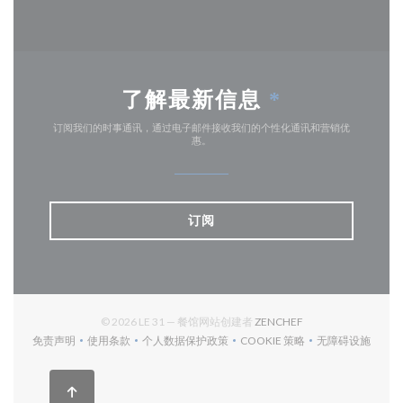
了解最新信息
*
订阅我们的时事通讯，通过电子邮件接收我们的个性化通讯和营销优
惠。
订阅
((在新窗口中打开))
© 2026 LE 31 — 餐馆网站创建者
ZENCHEF
免责声明
使用条款
个人数据保护政策
COOKIE 策略
无障碍设施
((在新窗口中打开))
((在新窗口中打开))
((在新窗口中打开))
((在新窗口中打开))
((在新窗口中