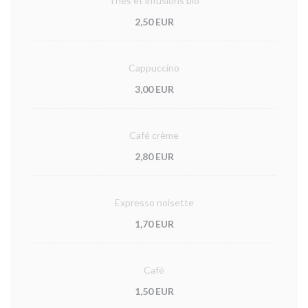
Thés et infusions bio
2,50 EUR
Cappuccino
3,00 EUR
Café crème
2,80 EUR
Expresso noisette
1,70 EUR
Café
1,50 EUR