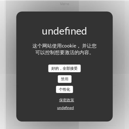
Verre
Esterelle
Côtes de Provence
25,00 EUR
Btl
这个网站使用cookie， 并让您
可以控制想要激活的内容。
St Paul IGP
好的，全部接受
27,00 EUR
Btl
禁用
个性化
Côtes de Provence IGP
保密政策
Vin du mois
undefined
20,00 EUR
5,50 EUR
Btl
Verre