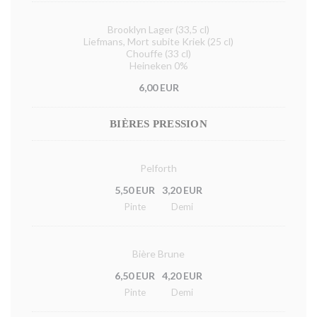
Brooklyn Lager (33,5 cl)
Liefmans, Mort subite Kriek (25 cl)
Chouffe (33 cl)
Heineken 0%
6,00 EUR
BIÈRES PRESSION
Pelforth
5,50 EUR
3,20 EUR
Pinte
Demi
Bière Brune
6,50 EUR
4,20 EUR
Pinte
Demi